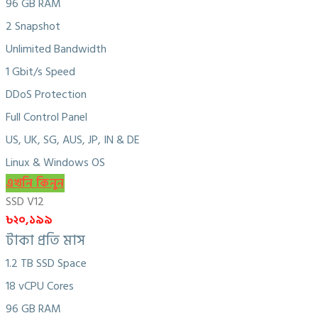
96 GB RAM
2 Snapshot
Unlimited Bandwidth
1 Gbit/s Speed
DDoS Protection
Full Control Panel
US, UK, SG, AUS, JP, IN & DE
Linux & Windows OS
এখনি কিনুন
SSD V12
৳২০,১৯৯
টাকা প্রতি মাস
1.2 TB SSD Space
18 vCPU Cores
96 GB RAM