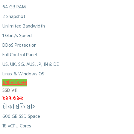
64 GB RAM
2 Snapshot
Unlimited Bandwidth
1 Gbit/s Speed
DDoS Protection
Full Control Panel
US, UK, SG, AUS, JP, IN & DE
Linux & Windows OS
এখনি কিনুন
SSD V11
৳১৭,৬৯৯
টাকা প্রতি মাস
600 GB SSD Space
18 vCPU Cores