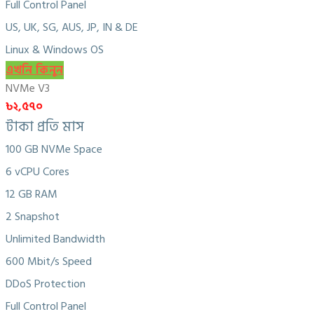
Full Control Panel
US, UK, SG, AUS, JP, IN & DE
Linux & Windows OS
এখনি কিনুন
NVMe V3
৳২,৫৭০
টাকা প্রতি মাস
100 GB NVMe Space
6 vCPU Cores
12 GB RAM
2 Snapshot
Unlimited Bandwidth
600 Mbit/s Speed
DDoS Protection
Full Control Panel