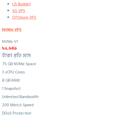
US Budget
SG VPS
Offshore VPS
NVMe VPS
NVMe V1
৳১,৬৪৯
টাকা প্রতি মাস
75 GB NVMe Space
3 vCPU Cores
8 GB RAM
1 Snapshot
Unlimited Bandwidth
200 Mbit/s Speed
DDoS Protection