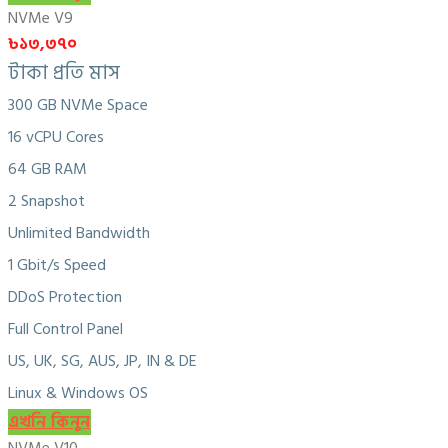
NVMe V9
৳১৩,৩৭০
টাকা প্রতি মাস
300 GB NVMe Space
16 vCPU Cores
64 GB RAM
2 Snapshot
Unlimited Bandwidth
1 Gbit/s Speed
DDoS Protection
Full Control Panel
US, UK, SG, AUS, JP, IN & DE
Linux & Windows OS
এখনি কিনুন