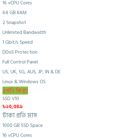
16 vCPU Cores
64 GB RAM
2 Snapshot
Unlimited Bandwidth
1 Gbit/s Speed
DDoS Protection
Full Control Panel
US, UK, SG, AUS, JP, IN & DE
Linux & Windows OS
এখনি কিনুন
SSD V10
৳১৫,৫৪৯
টাকা প্রতি মাস
1000 GB SSD Space
16 vCPU Cores