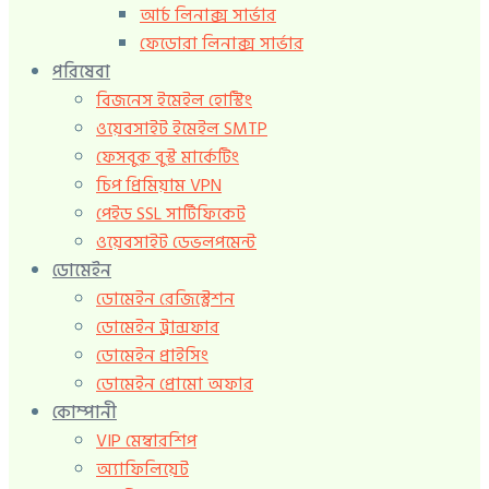
আর্চ লিনাক্স সার্ভার
ফেডোরা লিনাক্স সার্ভার
পরিষেবা
বিজনেস ইমেইল হোস্টিং
ওয়েবসাইট ইমেইল SMTP
ফেসবুক বুস্ট মার্কেটিং
চিপ প্রিমিয়াম VPN
পেইড SSL সার্টিফিকেট
ওয়েবসাইট ডেভলপমেন্ট
ডোমেইন
ডোমেইন রেজিস্ট্রেশন
ডোমেইন ট্রান্সফার
ডোমেইন প্রাইসিং
ডোমেইন প্রোমো অফার
কোম্পানী
VIP মেম্বারশিপ
অ্যাফিলিয়েট