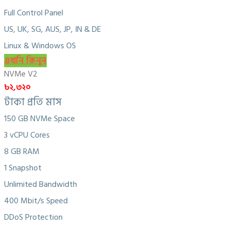
Full Control Panel
US, UK, SG, AUS, JP, IN & DE
Linux & Windows OS
এখনি কিনুন
NVMe V2
৳২,৩২০
টাকা প্রতি মাস
150 GB NVMe Space
3 vCPU Cores
8 GB RAM
1 Snapshot
Unlimited Bandwidth
400 Mbit/s Speed
DDoS Protection