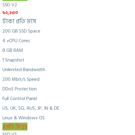
SSD V2
৳২,২৩০
টাকা প্রতি মাস
200 GB SSD Space
4 vCPU Cores
8 GB RAM
1 Snapshot
Unlimited Bandwidth
200 Mbit/s Speed
DDoS Protection
Full Control Panel
US, UK, SG, AUS, JP, IN & DE
Linux & Windows OS
এখনি কিনুন
SSD V3