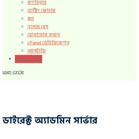
ক্যারিয়ার
হোস্টিং ফোরাম
ব্লগ
নলেজ বেস
যোগাযোগ করুন
cPanel ভেরিফিকেশন
আপটাইম
প্যানেল লগিন
user-circle
ডাইরেক্ট অ্যাডমিন সার্ভার