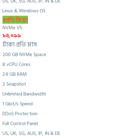
US, UK, SG, AUS, JP, IN & DE
Linux & Windows OS
এখনি কিনুন
NVMe V5
৳৫,০৯৯
টাকা প্রতি মাস
200 GB NVMe Space
8 vCPU Cores
24 GB RAM
2 Snapshot
Unlimited Bandwidth
1 Gbit/s Speed
DDoS Protection
Full Control Panel
US, UK, SG, AUS, IP, IN & DE