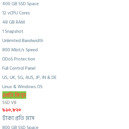
400 GB SSD Space
12 vCPU Cores
48 GB RAM
1 Snapshot
Unlimited Bandwidth
800 Mbit/s Speed
DDoS Protection
Full Control Panel
US, UK, SG, AUS, JP, IN & DE
Linux & Windows OS
এখনি কিনুন
SSD V8
৳১০,৮২০
টাকা প্রতি মাস
800 GB SSD Space