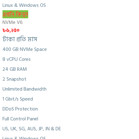
Linux & Windows OS
এখনি কিনুন
NVMe V6
৳৬,২৫০
টাকা প্রতি মাস
400 GB NVMe Space
8 vCPU Cores
24 GB RAM
2 Snapshot
Unlimited Bandwidth
1 Gbit/s Speed
DDoS Protection
Full Control Panel
US, UK, SG, AUS, JP, IN & DE
Linux & Windows OS