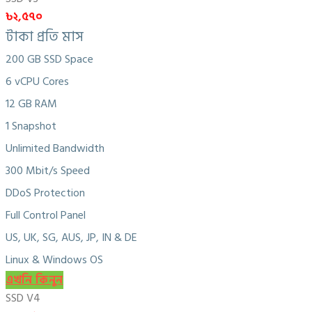
৳২,৫৭০
টাকা প্রতি মাস
200 GB SSD Space
6 vCPU Cores
12 GB RAM
1 Snapshot
Unlimited Bandwidth
300 Mbit/s Speed
DDoS Protection
Full Control Panel
US, UK, SG, AUS, JP, IN & DE
Linux & Windows OS
এখনি কিনুন
SSD V4