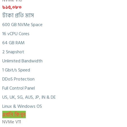
NVMe V10
৳১৫,০৮০
টাকা প্রতি মাস
600 GB NVMe Space
16 vCPU Cores
64 GB RAM
2 Snapshot
Unlimited Bandwidth
1 Gbit/s Speed
DDoS Protection
Full Control Panel
US, UK, SG, AUS, JP, IN & DE
Linux & Windows OS
এখনি কিনুন
NVMe V11