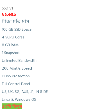
SSD V1
৳১,৬৪৯
টাকা প্রতি মাস
100 GB SSD Space
4 vCPU Cores
8 GB RAM
1 Snapshot
Unlimited Bandwidth
200 Mbit/s Speed
DDoS Protection
Full Control Panel
US, UK, SG, AUS, JP, IN & DE
Linux & Windows OS
এখনি কিনুন