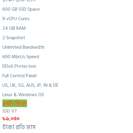
600 GB SSD Space
8 vCPU Cores
24 GB RAM
2 Snapshot
Unlimited Bandwidth
600 Mbit/s Speed
DDoS Protection
Full Control Panel
US, UK, SG, AUS, JP, IN & DE
Linux & Windows OS
এখনি কিনুন
SSD V7
৳৯,০৫০
টাকা প্রতি মাস