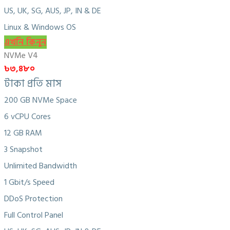
US, UK, SG, AUS, JP, IN & DE
Linux & Windows OS
এখনি কিনুন
NVMe V4
৳৩,৪৮০
টাকা প্রতি মাস
200 GB NVMe Space
6 vCPU Cores
12 GB RAM
3 Snapshot
Unlimited Bandwidth
1 Gbit/s Speed
DDoS Protection
Full Control Panel