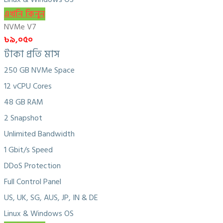
এখনি কিনুন
NVMe V7
৳৯,০৫০
টাকা প্রতি মাস
250 GB NVMe Space
12 vCPU Cores
48 GB RAM
2 Snapshot
Unlimited Bandwidth
1 Gbit/s Speed
DDoS Protection
Full Control Panel
US, UK, SG, AUS, JP, IN & DE
Linux & Windows OS