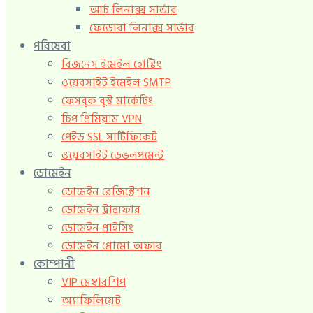
আর্চ লিনাক্স সার্ভার
ফেডোরা লিনাক্স সার্ভার
পরিষেবা
বিজনেস ইমেইল হোস্টিং
ওয়েবসাইট ইমেইল SMTP
ফেসবুক বুস্ট মার্কেটিং
চিপ প্রিমিয়াম VPN
পেইড SSL সার্টিফিকেট
ওয়েবসাইট ডেভলপমেন্ট
ডোমেইন
ডোমেইন রেজিস্ট্রেশন
ডোমেইন ট্রান্সফার
ডোমেইন প্রাইসিং
ডোমেইন প্রোমো অফার
কোম্পানী
VIP মেম্বারশিপ
অ্যাফিলিয়েট