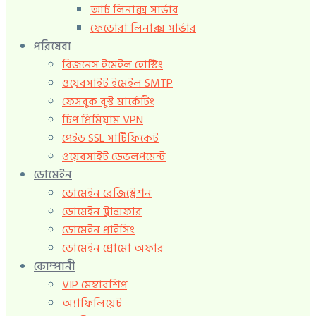
আর্চ লিনাক্স সার্ভার
ফেডোরা লিনাক্স সার্ভার
পরিষেবা
বিজনেস ইমেইল হোস্টিং
ওয়েবসাইট ইমেইল SMTP
ফেসবুক বুস্ট মার্কেটিং
চিপ প্রিমিয়াম VPN
পেইড SSL সার্টিফিকেট
ওয়েবসাইট ডেভলপমেন্ট
ডোমেইন
ডোমেইন রেজিস্ট্রেশন
ডোমেইন ট্রান্সফার
ডোমেইন প্রাইসিং
ডোমেইন প্রোমো অফার
কোম্পানী
VIP মেম্বারশিপ
অ্যাফিলিয়েট