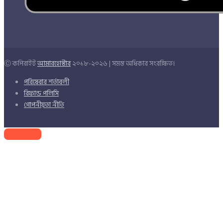
Ⓒ কপিরাইট
আমারহোস্টার
২০১৮-২০২৬ | সমস্ত অধিকার সংরক্ষিত।
পরিষেবার শর্তাবলী
রিফান্ড পলিসি
গোপনীয়তা নীতি
Back To Top