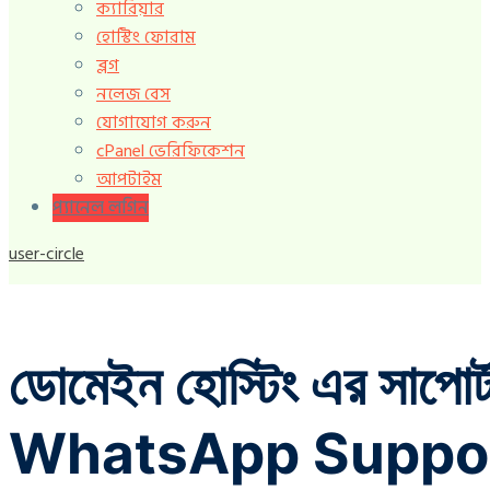
ক্যারিয়ার
হোস্টিং ফোরাম
ব্লগ
নলেজ বেস
যোগাযোগ করুন
cPanel ভেরিফিকেশন
আপটাইম
প্যানেল লগিন
user-circle
ডোমেইন হোস্টিং এর সাপ
WhatsApp Suppo