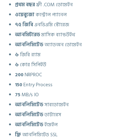
প্রথম বছর
ফ্রী .COM ডোমেইন
ওয়েবুজো
কন্ট্রোল প্যানেল
৭৫ জিবি
এনভিএমি স্টোরেজ
আনমিটারড
মাসিক ব্যান্ডউইথ
আনলিমিটেড
অ্যাডঅন ডোমেইন
৬
জিবি র‍্যাম
৬
কোর সিপিইউ
200
NRPROC
150
Entry Process
75
MB/s IO
আনলিমিটেড
সাবডোমেইন
আনলিমিটেড
ডাটাবেস
আনলিমিটেড
ইমেইল
ফ্রি
আনলিমিটেড SSL