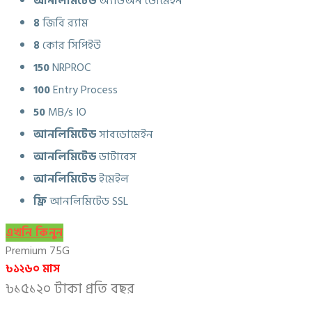
আনলিমিটেড
অ্যাডঅন ডোমেইন
৪
জিবি র‍্যাম
৪
কোর সিপিইউ
150
NRPROC
100
Entry Process
50
MB/s IO
আনলিমিটেড
সাবডোমেইন
আনলিমিটেড
ডাটাবেস
আনলিমিটেড
ইমেইল
ফ্রি
আনলিমিটেড SSL
এখনি কিনুন
Premium 75G
৳১২৬০ মাস
৳১৫১২০ টাকা প্রতি বছর