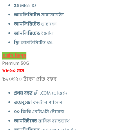
25
MB/s IO
আনলিমিটেড
সাবডোমেইন
আনলিমিটেড
ডাটাবেস
আনলিমিটেড
ইমেইল
ফ্রি
আনলিমিটেড SSL
এখনি কিনুন
Premium 50G
৳৮৬০ মাস
৳১০৩২০ টাকা প্রতি বছর
প্রথম বছর
ফ্রী .COM ডোমেইন
ওয়েবুজো
কন্ট্রোল প্যানেল
৫০ জিবি
এনভিএমি স্টোরেজ
আনমিটারড
মাসিক ব্যান্ডউইথ