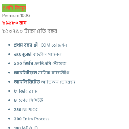
এখনি কিনুন
Premium 100G
৳১৯৮০ মাস
৳২৩৭৬০ টাকা প্রতি বছর
প্রথম বছর
ফ্রী .COM ডোমেইন
ওয়েবুজো
কন্ট্রোল প্যানেল
১০০ জিবি
এনভিএমি স্টোরেজ
আনমিটারড
মাসিক ব্যান্ডউইথ
আনলিমিটেড
অ্যাডঅন ডোমেইন
৮
জিবি র‍্যাম
৮
কোর সিপিইউ
250
NRPROC
200
Entry Process
100
MB/s IO