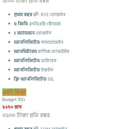
২১০০ টাকা প্রতি বছর
প্রথম বছর
ফ্রী .XYZ ডোমেইন
৫ জিবি
এনভিএমি স্টোরেজ
২ অ্যাডঅন
ডোমেইন
আনলিমিটেড
সাবডোমেইন
আনমিটারড
মাসিক ব্যান্ডউইথ
আনলিমিটেড
ডাটাবেস
আনলিমিটেড
ইমেইল
ফ্রি আনলিমিটেড
SSL
এখনি কিনুন
Budget 10G
৳২৭০ মাস
৩২০০ টাকা প্রতি বছর