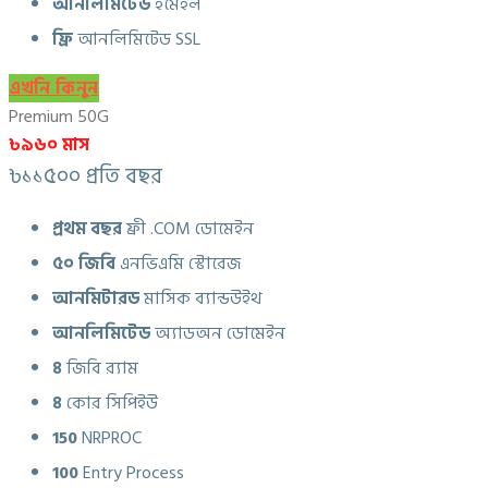
আনলিমিটেড
ইমেইল
ফ্রি
আনলিমিটেড SSL
এখনি কিনুন
Premium 50G
৳৯৬০ মাস
৳১১৫০০ প্রতি বছর
প্রথম বছর
ফ্রী .COM ডোমেইন
৫০ জিবি
এনভিএমি স্টোরেজ
আনমিটারড
মাসিক ব্যান্ডউইথ
আনলিমিটেড
অ্যাডঅন ডোমেইন
৪
জিবি র‍্যাম
৪
কোর সিপিইউ
150
NRPROC
100
Entry Process