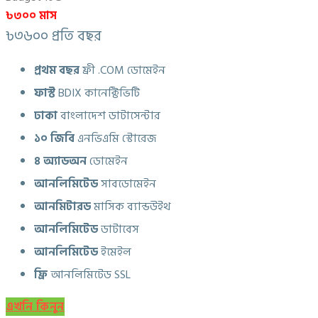
৳৩০০ মাস
৳৩৬০০ প্রতি বছর
প্রথম বছর
ফ্রী .COM ডোমেইন
ফাস্ট
BDIX কানেক্টিভিটি
ঢাকা
বাংলাদেশ ডাটাসেন্টার
১০ জিবি
এনভিএমি স্টোরেজ
৪ অ্যাডঅন
ডোমেইন
আনলিমিটেড
সাবডোমেইন
আনমিটারড
মাসিক ব্যান্ডউইথ
আনলিমিটেড
ডাটাবেস
আনলিমিটেড
ইমেইল
ফ্রি
আনলিমিটেড SSL
এখনি কিনুন