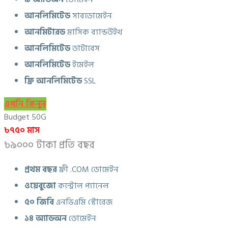
আনলিমিটেড
সাবডোমেইন
আনমিটারড
মাসিক ব্যান্ডউইথ
আনলিমিটেড
ডাটাবেস
আনলিমিটেড
ইমেইল
ফ্রি আনলিমিটেড
SSL
এখনি কিনুন
Budget 50G
৳৭৫০ মাস
৳৯০০০ টাকা প্রতি বছর
প্রথম বছর
ফ্রী .COM ডোমেইন
ওয়েবুজো
কন্ট্রোল প্যানেল
৫০ জিবি
এনভিএমি স্টোরেজ
১৪ অ্যাডঅন
ডোমেইন