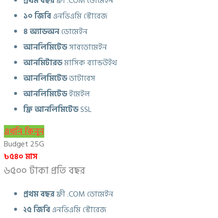
প্রথম বছর
ফ্রী .COM ডোমেইন
১০ জিবি
এনভিএমি স্টোরেজ
৪ অ্যাডঅন
ডোমেইন
আনলিমিটেড
সাবডোমেইন
আনমিটারড
মাসিক ব্যান্ডউইথ
আনলিমিটেড
ডাটাবেস
আনলিমিটেড
ইমেইল
ফ্রি আনলিমিটেড
SSL
এখনি কিনুন
Budget 25G
৳৫৪০ মাস
৬৫০০ টাকা প্রতি বছর
প্রথম বছর
ফ্রী .COM ডোমেইন
২৫ জিবি
এনভিএমি স্টোরেজ