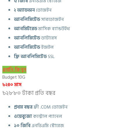
৫ জিবি
এনভিএমি স্টোরেজ
২ অ্যাডঅন
ডোমেইন
আনলিমিটেড
সাবডোমেইন
আনমিটারড
মাসিক ব্যান্ডউইথ
আনলিমিটেড
ডাটাবেস
আনলিমিটেড
ইমেইল
ফ্রি আনলিমিটেড
SSL
এখনি কিনুন
Budget 10G
৳২৪০ মাস
৳২৮৮০ টাকা প্রতি বছর
প্রথম বছর
ফ্রী .COM ডোমেইন
ওয়েবুজো
কন্ট্রোল প্যানেল
১০ জিবি
এনভিএমি স্টোরেজ