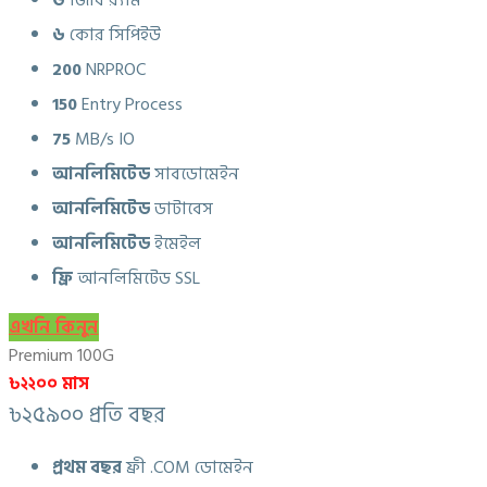
৬
জিবি র‍্যাম
৬
কোর সিপিইউ
200
NRPROC
150
Entry Process
75
MB/s IO
আনলিমিটেড
সাবডোমেইন
আনলিমিটেড
ডাটাবেস
আনলিমিটেড
ইমেইল
ফ্রি
আনলিমিটেড SSL
এখনি কিনুন
Premium 100G
৳২২০০ মাস
৳২৫৯০০ প্রতি বছর
প্রথম বছর
ফ্রী .COM ডোমেইন