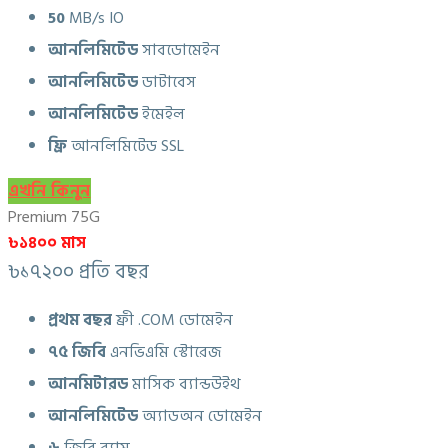
50
MB/s IO
আনলিমিটেড
সাবডোমেইন
আনলিমিটেড
ডাটাবেস
আনলিমিটেড
ইমেইল
ফ্রি
আনলিমিটেড SSL
এখনি কিনুন
Premium 75G
৳১৪০০ মাস
৳১৭২০০ প্রতি বছর
প্রথম বছর
ফ্রী .COM ডোমেইন
৭৫ জিবি
এনভিএমি স্টোরেজ
আনমিটারড
মাসিক ব্যান্ডউইথ
আনলিমিটেড
অ্যাডঅন ডোমেইন