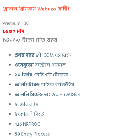
গ্লোবাল প্রিমিয়াম Webuzo হোস্টিং
Premium 10G
৳৪৩০ মাস
৳৫১৬০ টাকা প্রতি বছর
প্রথম বছর
ফ্রী .COM ডোমেইন
ওয়েবুজো
কন্ট্রোল প্যানেল
১০ জিবি
এনভিএমি স্টোরেজ
আনমিটারড
মাসিক ব্যান্ডউইথ
আনলিমিটেড
অ্যাডঅন ডোমেইন
২
জিবি র‍্যাম
২
কোর সিপিইউ
125
NRPROC
50
Entry Process