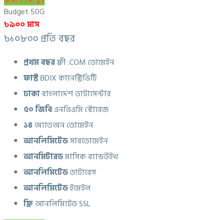
Budget 50G
৳৯০০ মাস
৳১০৮০০ প্রতি বছর
প্রথম বছর
ফ্রী .COM ডোমেইন
ফাস্ট
BDIX কানেক্টিভিটি
ঢাকা
বাংলাদেশ ডাটাসেন্টার
৫০ জিবি
এনভিএমি স্টোরেজ
১৪
অ্যাডঅন ডোমেইন
আনলিমিটেড
সাবডোমেইন
আনমিটারড
মাসিক ব্যান্ডউইথ
আনলিমিটেড
ডাটাবেস
আনলিমিটেড
ইমেইল
ফ্রি
আনলিমিটেড SSL