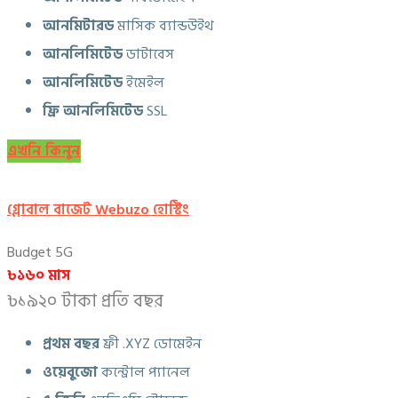
আনমিটারড
মাসিক ব্যান্ডউইথ
আনলিমিটেড
ডাটাবেস
আনলিমিটেড
ইমেইল
ফ্রি আনলিমিটেড
SSL
এখনি কিনুন
গ্লোবাল বাজেট Webuzo হোস্টিং
Budget 5G
৳১৬০ মাস
৳১৯২০ টাকা প্রতি বছর
প্রথম বছর
ফ্রী .XYZ ডোমেইন
ওয়েবুজো
কন্ট্রোল প্যানেল