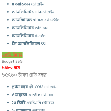
৪ অ্যাডঅন
ডোমেইন
আনলিমিটেড
সাবডোমেইন
আনমিটারড
মাসিক ব্যান্ডউইথ
আনলিমিটেড
ডাটাবেস
আনলিমিটেড
ইমেইল
ফ্রি আনলিমিটেড
SSL
এখনি কিনুন
Budget 25G
৳৪৮০ মাস
৳৫৭৬০ টাকা প্রতি বছর
প্রথম বছর
ফ্রী .COM ডোমেইন
ওয়েবুজো
কন্ট্রোল প্যানেল
২৫ জিবি
এনভিএমি স্টোরেজ
৯ অ্যাডঅন
ডোমেইন