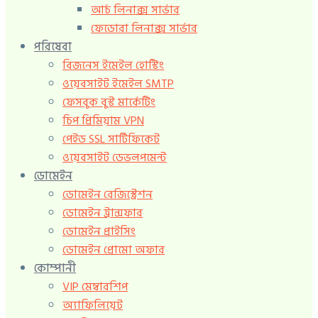
আর্চ লিনাক্স সার্ভার
ফেডোরা লিনাক্স সার্ভার
পরিষেবা
বিজনেস ইমেইল হোস্টিং
ওয়েবসাইট ইমেইল SMTP
ফেসবুক বুস্ট মার্কেটিং
চিপ প্রিমিয়াম VPN
পেইড SSL সার্টিফিকেট
ওয়েবসাইট ডেভলপমেন্ট
ডোমেইন
ডোমেইন রেজিস্ট্রেশন
ডোমেইন ট্রান্সফার
ডোমেইন প্রাইসিং
ডোমেইন প্রোমো অফার
কোম্পানী
VIP মেম্বারশিপ
অ্যাফিলিয়েট