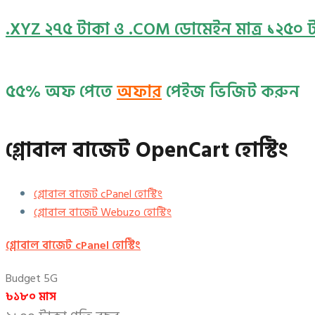
.XYZ ২৭৫ টাকা ও .COM ডোমেইন মাত্র ১২৫০ 
৫৫% অফ পেতে
অফার
পেইজ ভিজিট করুন
গ্লোবাল বাজেট OpenCart হোস্টিং
গ্লোবাল বাজেট cPanel হোস্টিং
গ্লোবাল বাজেট Webuzo হোস্টিং
গ্লোবাল বাজেট cPanel হোস্টিং
Budget 5G
৳১৮০ মাস