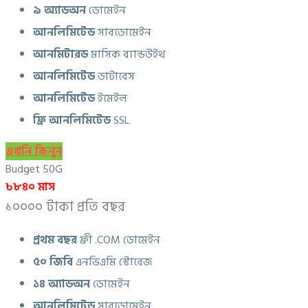
৯ অ্যাডঅন
ডোমেইন
আনলিমিটেড
সাবডোমেইন
আনমিটারড
মাসিক ব্যান্ডউইথ
আনলিমিটেড
ডাটাবেস
আনলিমিটেড
ইমেইল
ফ্রি আনলিমিটেড
SSL
এখনি কিনুন
Budget 50G
৳৮৪০ মাস
১০০০০ টাকা প্রতি বছর
প্রথম বছর
ফ্রী .COM ডোমেইন
৫০ জিবি
এনভিএমি স্টোরেজ
১৪ অ্যাডঅন
ডোমেইন
আনলিমিটেড
সাবডোমেইন