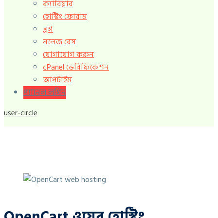
ক্যারিয়ার
হোস্টিং ফোরাম
ব্লগ
নলেজ বেস
যোগাযোগ করুন
cPanel ভেরিফিকেশন
আপটাইম
প্যানেল লগিন
user-circle
OpenCart ওয়েব হোস্টিং