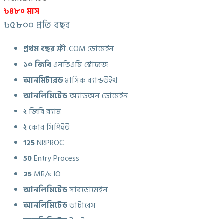
৳৪৮০ মাস
৳৫৮০০ প্রতি বছর
প্রথম বছর
ফ্রী .COM ডোমেইন
১০ জিবি
এনভিএমি স্টোরেজ
আনমিটারড
মাসিক ব্যান্ডউইথ
আনলিমিটেড
অ্যাডঅন ডোমেইন
২
জিবি র‍্যাম
২
কোর সিপিইউ
125
NRPROC
50
Entry Process
25
MB/s IO
আনলিমিটেড
সাবডোমেইন
আনলিমিটেড
ডাটাবেস