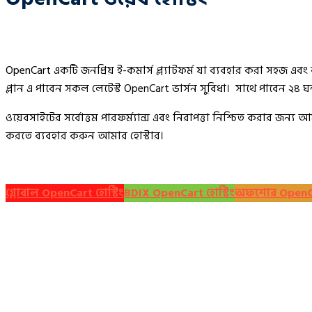
OpenCart একটি জনপ্রিয় ই-কমার্স প্ল্যাটফর্ম যা ব্যবহার করা সহজ এবং 
প্লান এ পাবেন সকল লেটেস্ট OpenCart ভার্সন সুবিধা। সাথে পাবেন ২৪ ঘন
ওয়েবসাইটের সর্বোত্তম পারফর্ম্যান্স এবং নিরাপত্তা নিশ্চিত করার জ
করতে ব্যবহার করুন আমার হোস্টার।
গ্লোবাল OpenCart হোস্টিং
BDIX OpenCart হোস্টিং
অফশোর OpenCar