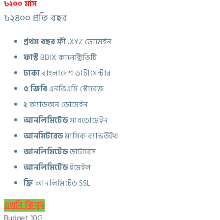
৳২০০ মাস
৳২৪০০ প্রতি বছর
প্রথম বছর
ফ্রী .XYZ ডোমেইন
ফাস্ট
BDIX কানেক্টিভিটি
ঢাকা
বাংলাদেশ ডাটাসেন্টার
৫
জিবি
এনভিএমি স্টোরেজ
২
অ্যাডঅন ডোমেইন
আনলিমিটেড
সাবডোমেইন
আনমিটারড
মাসিক ব্যান্ডউইথ
আনলিমিটেড
ডাটাবেস
আনলিমিটেড
ইমেইল
ফ্রি
আনলিমিটেড SSL
এখনি কিনুন
Budget 10G