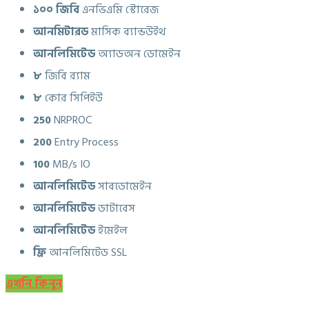
১০০ জিবি
এনভিএমি স্টোরেজ
আনমিটারড
মাসিক ব্যান্ডউইথ
আনলিমিটেড
অ্যাডঅন ডোমেইন
৮
জিবি র‍্যাম
৮
কোর সিপিইউ
250
NRPROC
200
Entry Process
100
MB/s IO
আনলিমিটেড
সাবডোমেইন
আনলিমিটেড
ডাটাবেস
আনলিমিটেড
ইমেইল
ফ্রি
আনলিমিটেড SSL
এখনি কিনুন