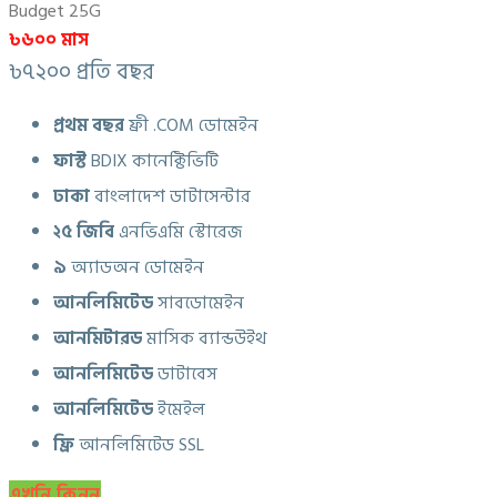
Budget 25G
৳৬০০ মাস
৳৭২০০ প্রতি বছর
প্রথম বছর
ফ্রী .COM ডোমেইন
ফাস্ট
BDIX কানেক্টিভিটি
ঢাকা
বাংলাদেশ ডাটাসেন্টার
২৫ জিবি
এনভিএমি স্টোরেজ
৯
অ্যাডঅন ডোমেইন
আনলিমিটেড
সাবডোমেইন
আনমিটারড
মাসিক ব্যান্ডউইথ
আনলিমিটেড
ডাটাবেস
আনলিমিটেড
ইমেইল
ফ্রি
আনলিমিটেড SSL
এখনি কিনুন