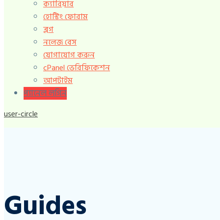
ক্যারিয়ার
হোস্টিং ফোরাম
ব্লগ
নলেজ বেস
যোগাযোগ করুন
cPanel ভেরিফিকেশন
আপটাইম
প্যানেল লগিন
user-circle
Guides