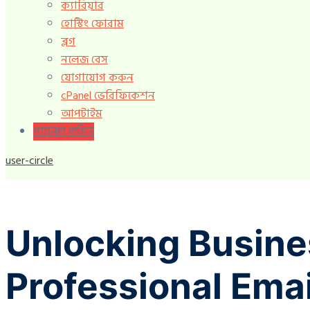
ক্যারিয়ার
হোস্টিং ফোরাম
ব্লগ
নলেজ বেস
যোগাযোগ করুন
cPanel ভেরিফিকেশন
আপটাইম
প্যানেল লগিন
user-circle
Unlocking Busine
Professional Emai