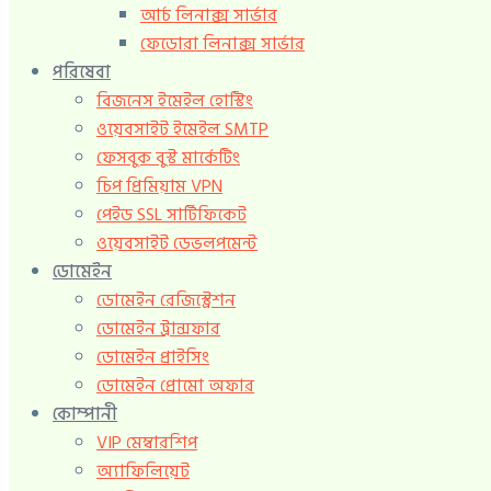
আর্চ লিনাক্স সার্ভার
ফেডোরা লিনাক্স সার্ভার
পরিষেবা
বিজনেস ইমেইল হোস্টিং
ওয়েবসাইট ইমেইল SMTP
ফেসবুক বুস্ট মার্কেটিং
চিপ প্রিমিয়াম VPN
পেইড SSL সার্টিফিকেট
ওয়েবসাইট ডেভলপমেন্ট
ডোমেইন
ডোমেইন রেজিস্ট্রেশন
ডোমেইন ট্রান্সফার
ডোমেইন প্রাইসিং
ডোমেইন প্রোমো অফার
কোম্পানী
VIP মেম্বারশিপ
অ্যাফিলিয়েট