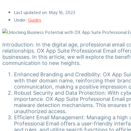
Last updated on:
May 16, 2023
Under:
Guides
Introduction: In the digital age, professional email c
relationships. OX App Suite Professional Email offer
businesses. In this article, we will explore the ben
communication to new heights.
Enhanced Branding and Credibility: OX App Suit
with their domain name, reinforcing their brand
communication, making a positive impression on
Robust Security and Data Protection: With cyber
importance. OX App Suite Professional Email pr
malware detection mechanisms. This ensures t
unauthorized access.
Efficient Email Management: Managing a high v
Professional Email offers a user-friendly interf
and rules, and utilize search functions to effi